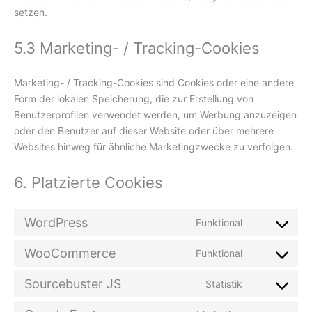
setzen.
5.3 Marketing- / Tracking-Cookies
Marketing- / Tracking-Cookies sind Cookies oder eine andere
Form der lokalen Speicherung, die zur Erstellung von
Benutzerprofilen verwendet werden, um Werbung anzuzeigen
oder den Benutzer auf dieser Website oder über mehrere
Websites hinweg für ähnliche Marketingzwecke zu verfolgen.
6. Platzierte Cookies
WordPress
Funktional
Consent
to
WooCommerce
Funktional
service
Consent
wordpress
to
Sourcebuster JS
Statistik
service
Consent
woocommer
to