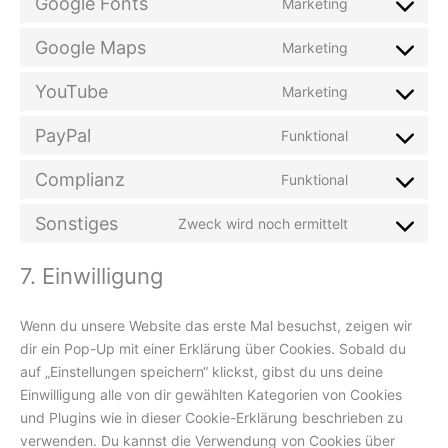
Google Fonts
Marketing
service
Consent
sourcebuste
to
Google Maps
Marketing
js
service
Consent
google-
to
YouTube
Marketing
fonts
service
Consent
google-
to
PayPal
Funktional
maps
service
Consent
youtube
to
Complianz
Funktional
service
Consent
paypal
to
Sonstiges
Zweck wird noch ermittelt
service
Consent
complianz
to
7. Einwilligung
service
sonstiges
Wenn du unsere Website das erste Mal besuchst, zeigen wir
dir ein Pop-Up mit einer Erklärung über Cookies. Sobald du
auf „Einstellungen speichern“ klickst, gibst du uns deine
Einwilligung alle von dir gewählten Kategorien von Cookies
und Plugins wie in dieser Cookie-Erklärung beschrieben zu
verwenden. Du kannst die Verwendung von Cookies über